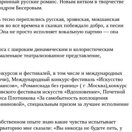
таринный русские романс. Новым витком в творчестве
андром Бисеровым.
тесно переплелись русская, эрзянская, мокшанская
в во все времена в сказках побеждало добро, а песни
ы. Она не просто исполняет вокальную партию — она
олоса с широким динамическим и колористическим
 маленькое театрализованное представление,
онкурсов и фестивалей, в том числе и международных
Сочи), Международный конкурс-фестиваль «Искусство
ансов», «Романсиада без границ» ( г .Москва),конкурс
овского фестиваля искусств «Вдохновение», Почетной
иса Плотникова «За самобытность воплощения
шининовой», специальным призом за лучшее исполнение
собственном опыте знаю какие чувства испытывает
ерваторию мне сказали: «Вы никогда не будете петь, у