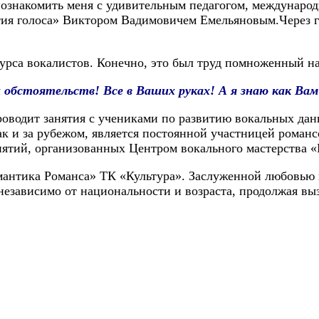
о познакомить меня с удивительным педагогом, междунар
тия голоса» Виктором Вадимовичем Емельяновым.Через г
курса вокалистов. Конечно, это был труд помноженный на
обстоятельств! Все в Ваших руках! А я знаю как Вам 
проводит занятия с учениками по развитию вокальных да
ак и за рубежом, является постоянной участницей роман
тий, организованных Центром вокального мастерства «Г
омантика Романса» ТК «Культура». Заслуженной любовью
езависимо от национальности и возраста, продолжая вы