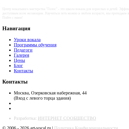
Центр вокального мастерства "Голос" - это школа вокала для взрослых и детей. Эфф
доступным всем желающим. Научиться петь можно в любом возрасте, мы преподаем во
Пойте с нами!
Навигация
Уроки вокала
Программы обучения
Педагоги
Галерея
Цены
Блог
Контакты
Контакты
Москва, Озерковская набережная, 44
(Вход с левого торца здания)
+7 (926) 131-12-22
info@art-vocal.ru
Разработка:
ИНТЕРНЕТ СООБЩЕСТВО
© 2006 - 2026 art-vocal.ru |
Политика Конфиденциальности