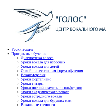
Уроки вокала
Программы обучения
Диагностика голоса
Уроки вокала для взрослых
Уроки вокала для детей
Онлайн и сессионная форма обучения
Вокалотерапия
Уроки фортепиано
Уроки гитары
Уроки нотной грамоты и сольфеджио
Уроки академического вокала
Уроки эстрадного вокала
Уроки вокала для будущих мам
Вокальные тренинги