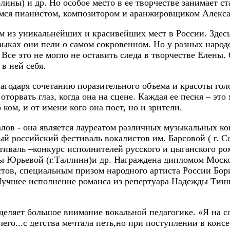
ины) и др. Но особое место в ее творчестве занимает с
имся пианистом, композитором и аранжировщиком Алекс
из уникальнейших и красивейших мест в России. Здесь 
языках они пели о самом сокровенном. Но у разных народо
. Все это не могло не оставить следа в творчестве Елен
 в ней себя.
благодаря сочетанию поразительного объема и красоты г
торвать глаз, когда она на сцене. Каждая ее песня – это
 ком, и от имени кого она поет, но и зрители.
алов - она является лауреатом различных музыкальных к
й российский фестиваль вокалистов им. Барсовой ( г. 
тиваль –конкурс исполнителей русского и цыганского ром
лы Юрьевой (г.Таллинн)и др. Награждена дипломом Моск
ов, специальным призом народного артиста России Бор
 «Лучшее исполнение романса из репертуара Надежды Ти
деляет большое внимание вокальной педагогике. «Я на 
чего...с детства мечтала петь,но при поступлении в конс