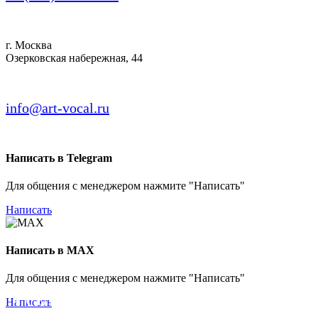
г. Москва
Озерковская набережная, 44
info@art-vocal.ru
Написать в Telegram
Для общения с менеджером нажмите "Написать"
Написать
Написать в MAX
Для общения с менеджером нажмите "Написать"
"ГОЛОС"
Написать
центр вокального мастерства