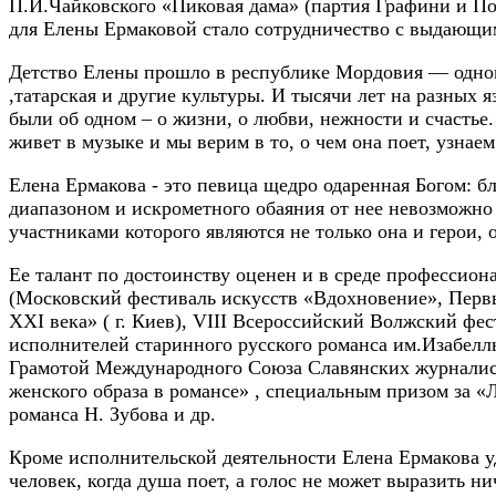
П.И.Чайковского «Пиковая дама» (партия Графини и Пол
для Елены Ермаковой стало сотрудничество с выдающ
Детство Елены прошло в республике Мордовия — одном 
,татарская и другие культуры. И тысячи лет на разных 
были об одном – о жизни, о любви, нежности и счастье
живет в музыке и мы верим в то, о чем она поет, узнаем
Елена Ермакова - это певица щедро одаренная Богом: 
диапазоном и искрометного обаяния от нее невозможно о
участниками которого являются не только она и герои, о
Ее талант по достоинству оценен и в среде профессион
(Московский фестиваль искусств «Вдохновение», Первы
XXI века» ( г. Киев), VIII Всероссийский Волжский фес
исполнителей старинного русского романса им.Изабел
Грамотой Международного Союза Славянских журналист
женского образа в романсе» , специальным призом за
романса Н. Зубова и др.
Кроме исполнительской деятельности Елена Ермакова у
человек, когда душа поет, а голос не может выразить ни