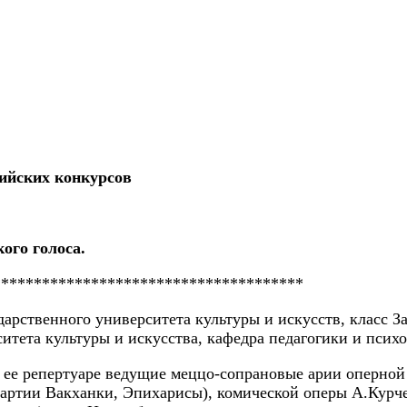
ийских конкурсов
кого голоса.
**************************************
арственного университета культуры и искусств, класс З
тета культуры и искусства, кафедра педагогики и психо
В ее репертуаре ведущие меццо-сопрановые арии оперной
партии Вакханки, Эпихарисы), комической оперы А.Курч